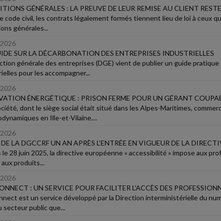
TIONS GÉNÉRALES : LA PREUVE DE LEUR REMISE AU CLIENT REST
e code civil, les contrats légalement formés tiennent lieu de loi à ceux q
ions générales...
/2026
IDE SUR LA DÉCARBONATION DES ENTREPRISES INDUSTRIELLES
ection générale des entreprises (DGE) vient de publier un guide pratiqu
rielles pour les accompagner...
/2026
ATION ÉNERGÉTIQUE : PRISON FERME POUR UN GÉRANT COUPAB
ciété, dont le siège social était situé dans les Alpes-Maritimes, commerc
dynamiques en Ille-et-Vilaine....
/2026
 DE LA DGCCRF UN AN APRÈS L'ENTRÉE EN VIGUEUR DE LA DIRECTI
 le 28 juin 2025, la directive européenne « accessibilité » impose aux pr
 aux produits...
/2026
NNECT : UN SERVICE POUR FACILITER L'ACCÈS DES PROFESSIONNE
nect est un service développé par la Direction interministérielle du nu
 secteur public que...