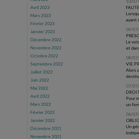
10/07
Avril 2023
FAUTE
Lorsque
Mars 2023
ayant c
Février 2023
09/07
Janvier 2023
PRESC
Décembre 2022
Le vote
Novembre 2022
et dans
Octobre 2022
08/07
Septembre 2022
VIE P
Alors 
Juillet 2022
destina
Juin 2022
07/07
Mai 2022
DROIT
Avril 2022
Pour m
Mars 2022
un form
Février 2022
06/07
Janvier 2022
OBLIG
Un géra
Décembre 2021
indépe
Novembre 2021