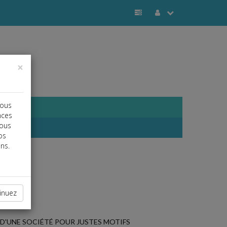
×
vous
nces
vous
os
ns.
inuez
 D'UNE SOCIÉTÉ POUR JUSTES MOTIFS