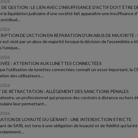
/2026
 DE GESTION : LE LIEN AVEC L'INSUFFISANCE D'ACTIF DOIT ÊTRE
 la liquidation judiciaire d'une société fait apparaître une insuffisance d'
ontribué...
/2026
RIPTION DE L'ACTION EN RÉPARATION D'UN ABUS DE MAJORITÉ :
 est vicié par un abus de majorité lorsque la décision de l'assemblée a ét
 l'unique...
/2026
RIVÉE : ATTENTION AUX LUNETTES CONNECTÉES
que l'utilisation de lunettes connectées connaît un essor important, la 
tion des utilisateurs....
/2026
 DE RÉTRACTATION : ALLÈGEMENT DES SANCTIONS PÉNALES
émoire, un professionnel qui propose des contrats à distance ou hors 
ulaire leur permettant...
/2026
ATION DE LOYAUTÉ DU GÉRANT : UNE INTERDICTION STRICTE
nt de SARL est tenu à une obligation de loyauté et de fidélité qui lui int
ndamment...