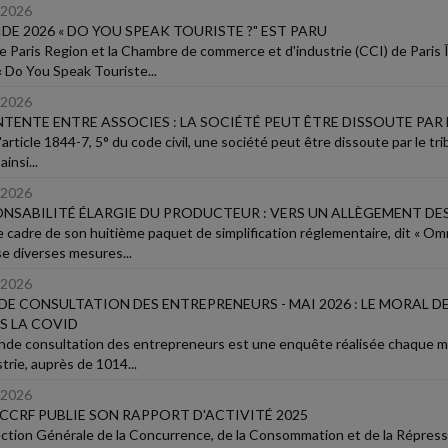
/2026
IDE 2026 « DO YOU SPEAK TOURISTE ?" EST PARU
 Paris Region et la Chambre de commerce et d'industrie (CCI) de Paris Î
« Do You Speak Touriste...
/2026
TENTE ENTRE ASSOCIES : LA SOCIÉTÉ PEUT ÊTRE DISSOUTE PAR 
'article 1844-7, 5° du code civil, une société peut être dissoute par le tr
ainsi...
/2026
NSABILITÉ ÉLARGIE DU PRODUCTEUR : VERS UN ALLÈGEMENT DES
e cadre de son huitième paquet de simplification réglementaire, dit « 
e diverses mesures...
/2026
E CONSULTATION DES ENTREPRENEURS - MAI 2026 : LE MORAL DE
S LA COVID
nde consultation des entrepreneurs est une enquête réalisée chaque 
trie, auprès de 1014...
/2026
CCRF PUBLIE SON RAPPORT D'ACTIVITÉ 2025
ection Générale de la Concurrence, de la Consommation et de la Répres