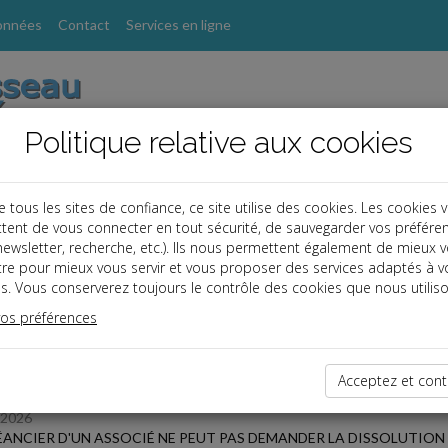
onnées
Contact
Services en ligne
Politique relative aux cookies
ous les sites de confiance, ce site utilise des cookies. Les cookies 
tent de vous connecter en tout sécurité, de sauvegarder vos préfére
s
, newsletter, recherche, etc.). Ils nous permettent également de mieux 
tre pour mieux vous servir et vous proposer des services adaptés à v
s. Vous conserverez toujours le contrôle des cookies que nous utiliso
 des dernières dépêches
vos préférences
 affaires
Acceptez et cont
/2026
ÉANCIER D'UN ASSOCIÉ NE PEUT PAS DEMANDER LA DISSOLUTION