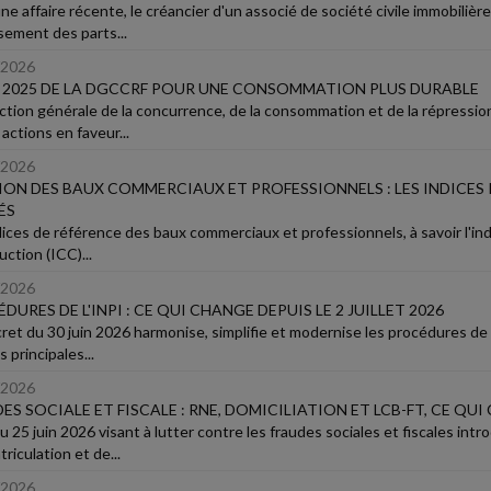
e affaire récente, le créancier d'un associé de société civile immobilière
sement des parts...
/2026
 2025 DE LA DGCCRF POUR UNE CONSOMMATION PLUS DURABLE
ection générale de la concurrence, de la consommation et de la répressio
actions en faveur...
/2026
ION DES BAUX COMMERCIAUX ET PROFESSIONNELS : LES INDICES 
ÉS
dices de référence des baux commerciaux et professionnels, à savoir l'indi
ction (ICC)...
/2026
DURES DE L'INPI : CE QUI CHANGE DEPUIS LE 2 JUILLET 2026
et du 30 juin 2026 harmonise, simplifie et modernise les procédures de l'i
es principales...
/2026
ES SOCIALE ET FISCALE : RNE, DOMICILIATION ET LCB-FT, CE QU
 du 25 juin 2026 visant à lutter contre les fraudes sociales et fiscales i
riculation et de...
/2026