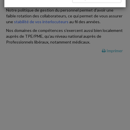
Doctorat.
Notre politique de gestion du personnel permet d’avoir une
faible rotation des collaborateurs, ce qui permet de vous assurer
une
stabilité de vos interlocuteurs
au fil des années.
Nos domaines de compétences s’exercent aussi bien localement
auprès de TPE/PME, qu’au niveau national auprès de
Professionnels libéraux, notamment médicaux.
Imprimer