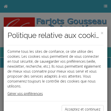
×
Politique relative aux cookies
Base documentaire
Comme tous les sites de confiance, ce site utilise des
cookies. Les cookies vous permettent de vous connecter
en tout sécurité, de sauvegarder vos préférences (veille,
Qui sommes-nous ?
newsletter, recherche, etc.). Ils nous permettent également
de mieux vous connaitre pour mieux vous servir et vous
Implanté à Saint-Quentin-en-Yvelines depuis 1991, le Cabinet se
proposer des services adaptés à vos attentes. Vous
compose de
17 personnes spécialisées
et regroupées au sein
conserverez toujours le contrôle des cookies que nous
d’un service Expertise comptable, d’un service Paie/Gestion du
utilisons.
Personnel et d’un service Audit, contractuel ou légal par
Gérer vos préférences
l'intermédiaire de notre société sœur
FG Audit
.
Soucieux de la qualité de nos travaux, l’effectif est composé
majoritairement de diplômés de niveau Licence, Master ou
Acceptez et continuez