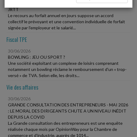
L'EMPLOYEUR PEUT DEMANDER LE REMBOURSEMENT DE
JRTT
Le recours au forfait annuel en jours suppose un accord
collectif le prévoyant et une convention individuelle de forfait
signée par l'employeur et le salarié...
Fiscal TPE
30/06/2026
BOWLING : JEU OU SPORT ?
Une société exploitant un complexe de loisirs comprenant
notamment un bowling réclame le remboursement d'un « trop-
versé » de TVA. Selon elle, les droits...
Vie des affaires
30/06/2026
GRANDE CONSULTATION DES ENTREPRENEURS - MAI 2026
: LE MORAL DES DIRIGEANTS CHUTE A UN NIVEAU INÉDIT
DEPUIS LA COVID
La Grande consultation des entrepreneurs est une enquête
réalisée chaque mois par OpinionWay pour la Chambre de
commerce et d'industrie, auprès de 1014...