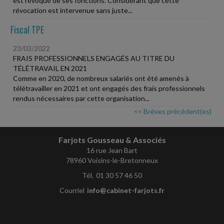
est révoqué de ses fonctions. Considérant que cette
révocation est intervenue sans juste...
Fiscal TPE
23/03/2022
FRAIS PROFESSIONNELS ENGAGÉS AU TITRE DU
TÉLÉTRAVAIL EN 2021
Comme en 2020, de nombreux salariés ont été amenés à
télétravailler en 2021 et ont engagés des frais professionnels
rendus nécessaires par cette organisation...
<< Brèves précédent(es)
Farjots Gousseau & Associés
16 rue Jean Bart
78960 Voisins-le-Bretonneux
Tél. 01 30 57 46 50
Courriel
info@cabinet-farjots.fr