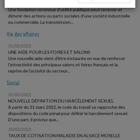
D'UTILITÉ PUBLIQUE
Une fondation reconnue d'utilité publique peut recevoir et
détenir des actions ou parts sociales d'une société industrielle
ou commerciale. La transmission...
Vie des affaires
31/03/2022
UNE AIDE POUR LES FOIRES ET SALONS
Une nouvelle aide vient d'être instaurée en vue de renforcer
l'attractivité des principaux salons et foires français et la
reprise de l'activité du secteur...
Social
31/03/2022
NOUVELLE DÉFINITION DU HARCÈLEMENT SEXUEL
À partir du 31 mars 2022, le code du travail se rapproche des
dispositions du code pénal pour définir le harcèlement sexuel.
D'une part, il précise que...
30/03/2022
TAUX DE COTISATION MALADIE EN ALSACE MOSELLE