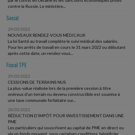
par le conflit en Ukraine et les sanctions économiques prises
contre la Russie. Le ministère...
Social
29/03/2022
NOUVEAUX RENDEZ-VOUS MÉDICAUX
La loi Santé au travail complète le suivi médical des salariés.
Pour les arrêts de travail en cours le 31 mars 2022 ou débutant
après cette date, un rendez-vous...
Fiscal TPE
29/03/2022
CESSIONS DE TERRAINS NUS
La plus-value réalisée lors de la première cession à titre
onéreux d'un terrain nu devenu constructible est soumise à
une taxe communale forfaitaire sur...
28/03/2022
RÉDUCTION D'IMPÔT POUR INVESTISSEMENT DANS UNE
PME
Les particuliers qui souscrivent au capital de PME en direct ou
via un fonds peuvent, sous certaines conditions, bénéficier