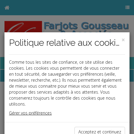
×
Politique relative aux cookies
Base documentaire
Comme tous les sites de confiance, ce site utilise des
cookies. Les cookies vous permettent de vous connecter
en tout sécurité, de sauvegarder vos préférences (veille,
Dépêches
newsletter, recherche, etc.). Ils nous permettent également
de mieux vous connaitre pour mieux vous servir et vous
proposer des services adaptés à vos attentes. Vous
Liste des dernières dépêches
conserverez toujours le contrôle des cookies que nous
utilisons.
Fiscal TPE
Gérer vos préférences
31/03/2022
TRANSMISSION DE TITRES À UNE FONDATION RECONNUE
Acceptez et continuez