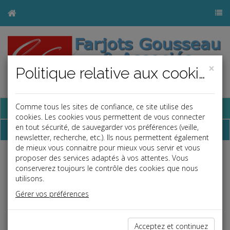
×
Politique relative aux cookies
Base documentaire
Comme tous les sites de confiance, ce site utilise des
cookies. Les cookies vous permettent de vous connecter
en tout sécurité, de sauvegarder vos préférences (veille,
Dépêches
newsletter, recherche, etc.). Ils nous permettent également
de mieux vous connaitre pour mieux vous servir et vous
proposer des services adaptés à vos attentes. Vous
Liste des dernières dépêches
conserverez toujours le contrôle des cookies que nous
utilisons.
Vie des affaires
Gérer vos préférences
31/05/2023
DATES DES SOLDES D'ÉTÉ
Acceptez et continuez