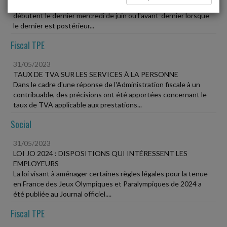
Depuis 2020, en principe, les soldes d'été durent 4 semaines et
débutent le dernier mercredi de juin ou l'avant-dernier lorsque
le dernier est postérieur...
Fiscal TPE
31/05/2023
TAUX DE TVA SUR LES SERVICES À LA PERSONNE
Dans le cadre d'une réponse de l'Administration fiscale à un
contribuable, des précisions ont été apportées concernant le
taux de TVA applicable aux prestations...
Social
31/05/2023
LOI JO 2024 : DISPOSITIONS QUI INTÉRESSENT LES
EMPLOYEURS
La loi visant à aménager certaines règles légales pour la tenue
en France des Jeux Olympiques et Paralympiques de 2024 a
été publiée au Journal officiel....
Fiscal TPE