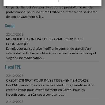
LIMITÉE
Un particulier qui s'est porté caution au profit d'un créancier
professionnel pour une durée limitée peut tenter de se libérer
de son engagement si la...
Social
22/12/2023
MODIFIER LE CONTRAT DE TRAVAIL POUR MOTIF
ÉCONOMIQUE
L'employeur qui souhaite modifier le contrat de travail d'un
salarié doit solliciter, et obtenir, son accord préalable. Lorsqu'il
s'agit d'une modification...
Fiscal TPE
22/12/2023
CRÉDIT D'IMPÔT POUR INVESTISSEMENT EN CORSE
Les PME peuvent, sous certaines conditions, bénéficier d'un
crédit d'impôt pour investissement en Corse. Pour les
investissements réalisés à compter du...
21/12/2023