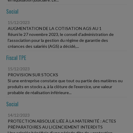
Social
15/12/2023
AUGMENTATION DE LA COTISATION AGS AU 1
Réuni le 27 novembre 2023, le conseil d'administration de
l'association pour la gestion du régime de garantie des
créances des salariés (AGS) a décidé,...
Fiscal TPE
15/12/2023
PROVISION SUR STOCKS
Si une entreprise constate que tout ou partie des matières ou
produits en stocks a, à la clôture de l'exercice, une valeur
probable de réalisation inférieure...
Social
14/12/2023
PROTECTION ABSOLUE LIÉE À LA MATERNITÉ : ACTES
PRÉPARATOIRES AU LICENCIEMENT INTERDITS
Une salariée bénéficie d'une période dite de « protection