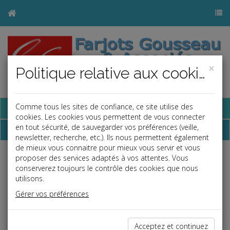
×
Politique relative aux cookies
Base documentaire
Comme tous les sites de confiance, ce site utilise des
cookies. Les cookies vous permettent de vous connecter
en tout sécurité, de sauvegarder vos préférences (veille,
Dépêches
newsletter, recherche, etc.). Ils nous permettent également
de mieux vous connaitre pour mieux vous servir et vous
proposer des services adaptés à vos attentes. Vous
Liste des dernières dépêches
conserverez toujours le contrôle des cookies que nous
utilisons.
Vie des affaires
Gérer vos préférences
22/12/2023
MENTION MANUSCRITE D'UN CAUTIONNEMENT À DURÉE
Acceptez et continuez