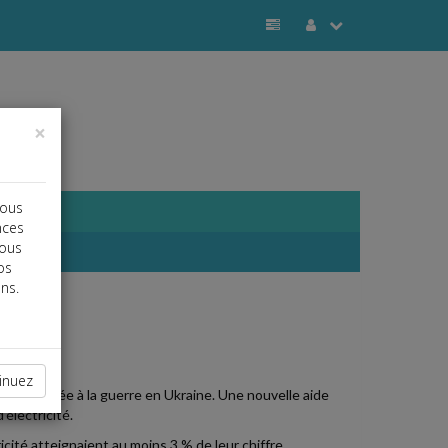
×
vous
nces
vous
os
ns.
j
a
b
NERGIE
inuez
'énergie liée à la guerre en Ukraine. Une nouvelle aide
électricité.
icité atteignaient au moins 3 % de leur chiffre