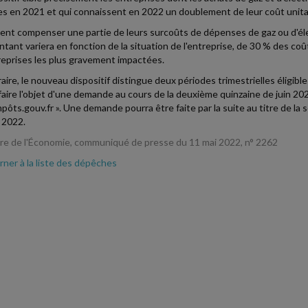
res en 2021 et qui connaissent en 2022 un doublement de leur coût unitair
vient compenser une partie de leurs surcoûts de dépenses de gaz ou d'él
tant variera en fonction de la situation de l'entreprise, de 30 % des coû
reprises les plus gravement impactées.
ire, le nouveau dispositif distingue deux périodes trimestrielles éligibles
faire l'objet d'une demande au cours de la deuxième quinzaine de juin 202
ôts.gouv.fr ». Une demande pourra être faite par la suite au titre de la se
 2022.
re de l'Économie, communiqué de presse du 11 mai 2022, n° 2262
ner à la liste des dépêches