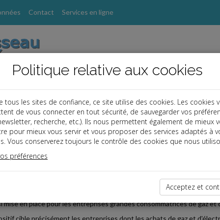
onnées
Contact
Services en ligne
Politique relative aux cookies
ous les sites de confiance, ce site utilise des cookies. Les cookies 
tent de vous connecter en tout sécurité, de sauvegarder vos préfére
s
, newsletter, recherche, etc.). Ils nous permettent également de mieux 
tre pour mieux vous servir et vous proposer des services adaptés à v
s. Vous conserverez toujours le contrôle des cookies que nous utiliso
 affaires
vos préférences
2022-05-31
LLE AIDE AUX ENTREPRISES POUR LA FOURNITURE D'É
Acceptez et cont
poursuit son soutien aux entreprises affectées par la hausse des prix de l
si mise en place pour les entreprises grandes consommatrices de gaz et d'
ositif cible précisément les entreprises dont les achats de gaz et d'électr