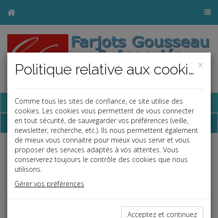
×
Politique relative aux cookies
Base documentaire
Comme tous les sites de confiance, ce site utilise des
cookies. Les cookies vous permettent de vous connecter
en tout sécurité, de sauvegarder vos préférences (veille,
Dépêches
newsletter, recherche, etc.). Ils nous permettent également
de mieux vous connaitre pour mieux vous servir et vous
proposer des services adaptés à vos attentes. Vous
Liste des dernières dépêches
conserverez toujours le contrôle des cookies que nous
utilisons.
Social
Gérer vos préférences
31/10/2025
DU RAPPEL À L'ORDRE À LA SANCTION
Acceptez et continuez