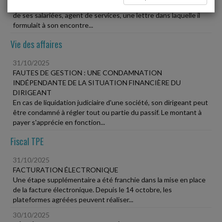
Un employeur du secteur de la propreté avait adressé à l'une
de ses salariées, agent de services, une lettre dans laquelle il
formulait à son encontre...
Vie des affaires
31/10/2025
FAUTES DE GESTION : UNE CONDAMNATION
INDÉPENDANTE DE LA SITUATION FINANCIÈRE DU
DIRIGEANT
En cas de liquidation judiciaire d'une société, son dirigeant peut
être condamné à régler tout ou partie du passif. Le montant à
payer s'apprécie en fonction...
Fiscal TPE
31/10/2025
FACTURATION ÉLECTRONIQUE
Une étape supplémentaire a été franchie dans la mise en place
de la facture électronique. Depuis le 14 octobre, les
plateformes agréées peuvent réaliser...
30/10/2025