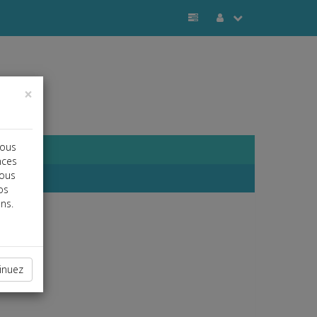
×
vous
nces
vous
os
ns.
inuez