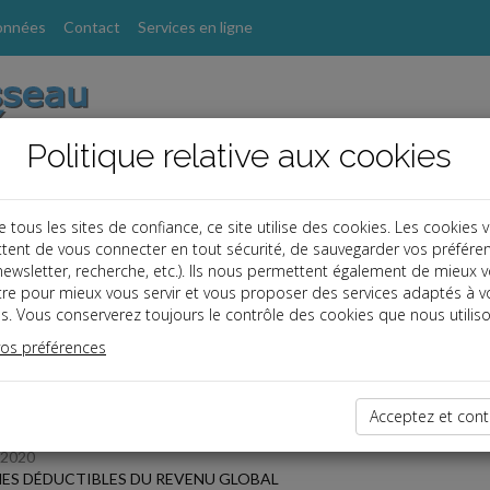
onnées
Contact
Services en ligne
Politique relative aux cookies
ous les sites de confiance, ce site utilise des cookies. Les cookies 
tent de vous connecter en tout sécurité, de sauvegarder vos préfére
s
, newsletter, recherche, etc.). Ils nous permettent également de mieux 
tre pour mieux vous servir et vous proposer des services adaptés à v
s. Vous conserverez toujours le contrôle des cookies que nous utiliso
 des dernières dépêches
vos préférences
TPE
Acceptez et cont
/2020
S DÉDUCTIBLES DU REVENU GLOBAL