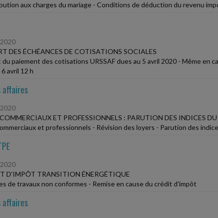
bution aux charges du mariage - Conditions de déduction du revenu imp
/2020
T DES ÉCHÉANCES DE COTISATIONS SOCIALES
 du paiement des cotisations URSSAF dues au 5 avril 2020 - Même en cas 
6 avril 12 h
 affaires
/2020
COMMERCIAUX ET PROFESSIONNELS : PARUTION DES INDICES DU
ommerciaux et professionnels - Révision des loyers - Parution des indice
TPE
/2020
T D'IMPÔT TRANSITION ÉNERGÉTIQUE
es de travaux non conformes - Remise en cause du crédit d'impôt
 affaires