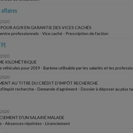
 affaires
/2020
 POUR AGIR EN GARANTIE DES VICES CACHÉS
entre professionnels - Vice caché - Prescription de l'action
TPE
/2020
ME KILOMÉTRIQUE
de véhicules pour 2019 - Barème utilisable par les salariés et les profess
/2020
ENT AU TITRE DU CRÉDIT D'IMPÔT RECHERCHE
 d'impôt recherche - Demande d'agrément - Dossier à déposer au plus ta
/2020
CIEMENT D'UN SALARIÉ MALADE
e - Absences répétées - Licenciement