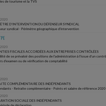
les de tourisme et la TVS
/2020
ÈTRE D'INTERVENTION DU DÉFENSEUR SYNDICAL
eur syndical - Périmètre géographique d'intervention
TPE
/2020
TIES FISCALES ACCORDÉES AUX ENTREPRISES CONTRÔLÉES
lité de se prévaloir des positions de l'administration à l'issue d'un contrô
rs d'examen ou de vérification de comptabilité
/2020
AITE COMPLÉMENTAIRE DES INDÉPENDANTS
ndants - Retraite complémentaire - Points et salaire de référence 2020
/2020
RATION SOCIALE DES INDÉPENDANTS
Période de déclaration