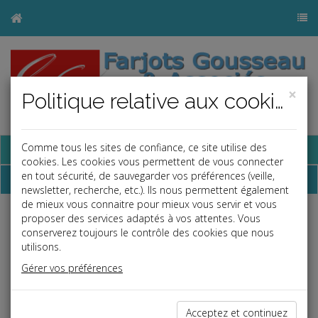
×
Politique relative aux cookies
Base documentaire
Comme tous les sites de confiance, ce site utilise des
cookies. Les cookies vous permettent de vous connecter
en tout sécurité, de sauvegarder vos préférences (veille,
Dépêches
newsletter, recherche, etc.). Ils nous permettent également
de mieux vous connaitre pour mieux vous servir et vous
proposer des services adaptés à vos attentes. Vous
j
a
b
conserverez toujours le contrôle des cookies que nous
Social
utilisons.
Date: 2025-07-07
Gérer vos préférences
ARRÊT DE TRAVAIL : FORMULAIRE CERFA
SÉCURISÉ
Acceptez et continuez