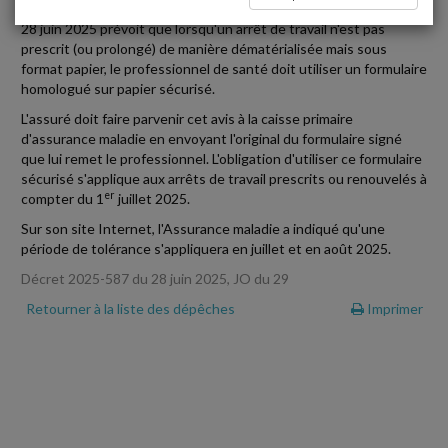
Pour lutter contre la fraude aux arrêts de travail, un décret du
28 juin 2025 prévoit que lorsqu'un arrêt de travail n'est pas
prescrit (ou prolongé) de manière dématérialisée mais sous
format papier, le professionnel de santé doit utiliser un formulaire
homologué sur papier sécurisé.
L'assuré doit faire parvenir cet avis à la caisse primaire
d'assurance maladie en envoyant l'original du formulaire signé
que lui remet le professionnel. L'obligation d'utiliser ce formulaire
sécurisé s'applique aux arrêts de travail prescrits ou renouvelés à
er
compter du 1
juillet 2025.
Sur son site Internet, l'Assurance maladie a indiqué qu'une
période de tolérance s'appliquera en juillet et en août 2025.
Décret 2025-587 du 28 juin 2025, JO du 29
Retourner à la liste des dépêches
Imprimer