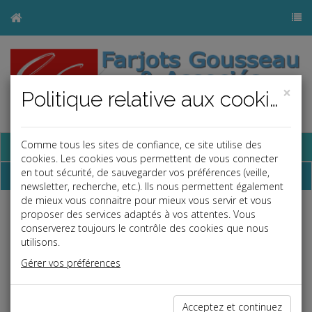
×
Politique relative aux cookies
Base documentaire
Comme tous les sites de confiance, ce site utilise des
cookies. Les cookies vous permettent de vous connecter
en tout sécurité, de sauvegarder vos préférences (veille,
Dépêches
newsletter, recherche, etc.). Ils nous permettent également
de mieux vous connaitre pour mieux vous servir et vous
proposer des services adaptés à vos attentes. Vous
j
a
b
conserverez toujours le contrôle des cookies que nous
Vie des affaires
utilisons.
Date: 2025-06-17
Gérer vos préférences
DES PRODUITS ET SERVICES « ACCESSIBLES »
À partir du 28 juin 2025, certains produits et services devront
Acceptez et continuez
répondre aux normes prévues par la directive européenne en