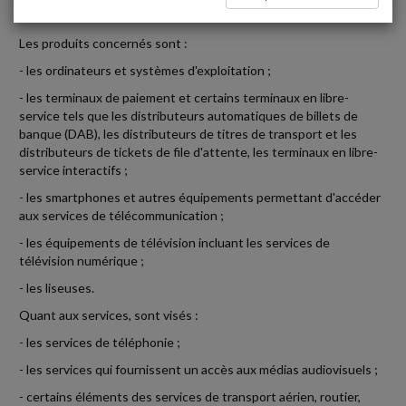
matière d'accessibilité aux personnes en situation de handicap.
Les produits concernés sont :
- les ordinateurs et systèmes d'exploitation ;
- les terminaux de paiement et certains terminaux en libre-
service tels que les distributeurs automatiques de billets de
banque (DAB), les distributeurs de titres de transport et les
distributeurs de tickets de file d'attente, les terminaux en libre-
service interactifs ;
- les smartphones et autres équipements permettant d'accéder
aux services de télécommunication ;
- les équipements de télévision incluant les services de
télévision numérique ;
- les liseuses.
Quant aux services, sont visés :
- les services de téléphonie ;
- les services qui fournissent un accès aux médias audiovisuels ;
- certains éléments des services de transport aérien, routier,