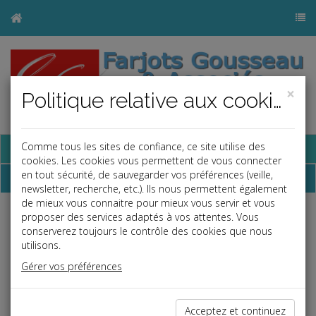
×
Politique relative aux cookies
Base documentaire
Comme tous les sites de confiance, ce site utilise des
cookies. Les cookies vous permettent de vous connecter
en tout sécurité, de sauvegarder vos préférences (veille,
Dépêches
newsletter, recherche, etc.). Ils nous permettent également
de mieux vous connaitre pour mieux vous servir et vous
proposer des services adaptés à vos attentes. Vous
j
a
b
conserverez toujours le contrôle des cookies que nous
Fiscal TPE
utilisons.
Date: 2024-05-31
Gérer vos préférences
EXONÉRATION FACULTATIVE DE CVAE
Les entreprises qui sont implantées dans certaines zones du
Acceptez et continuez
territoire peuvent, sous certaines conditions, solliciter une