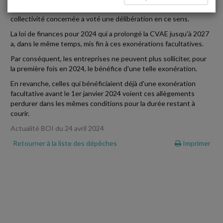
exonération de cotisation sur la valeur ajoutée ou CVAE, si la
collectivité concernée a voté une délibération en ce sens.
La loi de finances pour 2024 qui a prolongé la CVAE jusqu'à 2027
a, dans le même temps, mis fin à ces exonérations facultatives.
Par conséquent, les entreprises ne peuvent plus solliciter, pour
la première fois en 2024, le bénéfice d'une telle exonération.
En revanche, celles qui bénéficiaient déjà d'une exonération
facultative avant le 1er janvier 2024 voient ces allègements
perdurer dans les mêmes conditions pour la durée restant à
courir.
Actualité BOI du 24 avril 2024
Retourner à la liste des dépêches
Imprimer