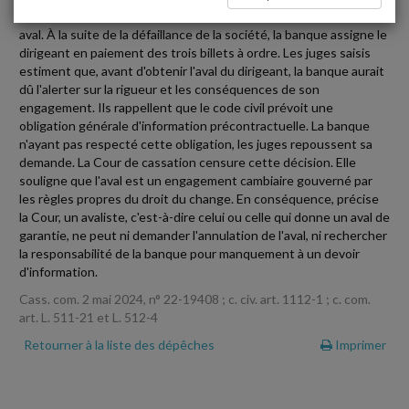
billets à ordre sur lesquels le dirigeant de la société porte son
aval. À la suite de la défaillance de la société, la banque assigne le
dirigeant en paiement des trois billets à ordre. Les juges saisis
estiment que, avant d'obtenir l'aval du dirigeant, la banque aurait
dû l'alerter sur la rigueur et les conséquences de son
engagement. Ils rappellent que le code civil prévoit une
obligation générale d'information précontractuelle. La banque
n'ayant pas respecté cette obligation, les juges repoussent sa
demande. La Cour de cassation censure cette décision. Elle
souligne que l'aval est un engagement cambiaire gouverné par
les règles propres du droit du change. En conséquence, précise
la Cour, un avaliste, c'est-à-dire celui ou celle qui donne un aval de
garantie, ne peut ni demander l'annulation de l'aval, ni rechercher
la responsabilité de la banque pour manquement à un devoir
d'information.
Cass. com. 2 mai 2024, n° 22-19408 ; c. civ. art. 1112-1 ; c. com.
art. L. 511-21 et L. 512-4
Retourner à la liste des dépêches
Imprimer