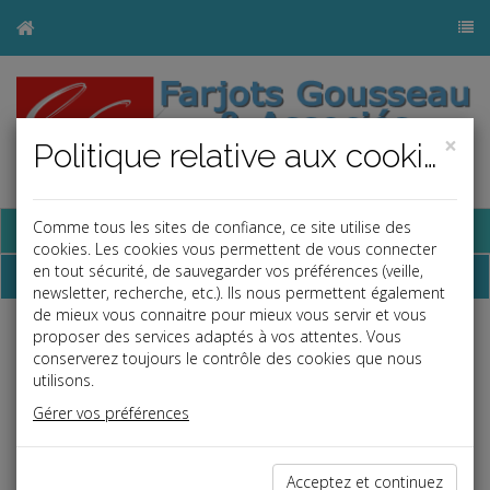
×
Politique relative aux cookies
Base documentaire
Comme tous les sites de confiance, ce site utilise des
cookies. Les cookies vous permettent de vous connecter
en tout sécurité, de sauvegarder vos préférences (veille,
Dépêches
newsletter, recherche, etc.). Ils nous permettent également
de mieux vous connaitre pour mieux vous servir et vous
proposer des services adaptés à vos attentes. Vous
j
a
b
conserverez toujours le contrôle des cookies que nous
Vie des affaires
utilisons.
Date: 2024-05-28
Gérer vos préférences
EFFET DE COMMERCE AVALISÉ PAR UN DIRIGEANT
Une banque accorde à une société un crédit de trésorerie d'un
Acceptez et continuez
montant de 165 000 euros. Ce crédit est matérialisé par trois